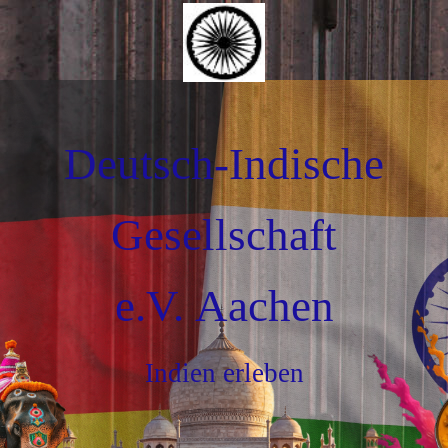
Deutsch-Indische
Gesellschaft
e.V. Aachen
Indien erleben